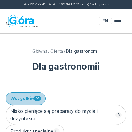
+48 22 785 41 34
+48 502 341 878
biuro@zch-gora.pl
EN
Główna
/
Oferta
/
Dla gastronomii
Dla gastronomii
Wszystkie
14
Nisko pieniące się preparaty do mycia i
3
dezynfekcji
Produkty specjalne
5